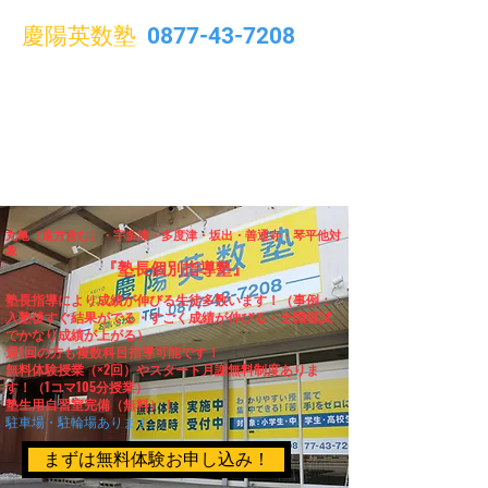
慶陽英数塾
0877-43-7208
丸亀（遠方含む）・宇多津・多度津・坂出・善通寺・琴平他対
象
『塾長個別指導塾』
塾長指導により成績が伸びる生徒多数います！（事例：
入塾後すぐ結果がでる・すごく成績が伸びる・全国模試
でかなり成績が上がる）
週1回の方も複数科目指導可能です！​
​無料
体験授業（×2回）やスタート月謝無料制度ありま
す！（1コマ105分授業）
​塾生用自習室完備（無料）！
​​駐車場・駐輪場あります。
まずは無料体験お申し込み！