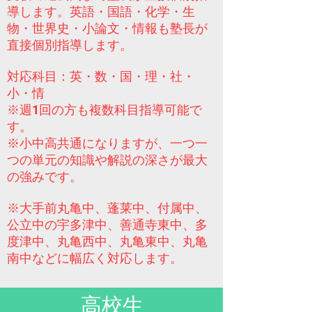
導します。英語・国語・化学・生
物・世界史・小論文・情報も塾長が
直接個別指導します。
​対応科目：英・数・国・理・社・
小・情
​※週1回の方も複数科目指導可能で
す。
​※小中高共通になりますが
、一つ一
つの単元の知識や解説の深さが最大
の強みです。
※大手前丸亀中、蓬莱中、付属中、
公立中の宇多津中、善通寺東中、多
度津中、丸亀西中、丸亀東中、丸亀
南中などに幅広く対応します。
高校生