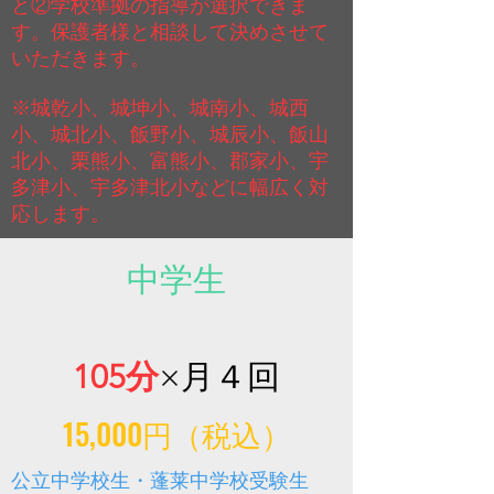
と②学校準拠の指導が選択できま
す。保護者様と相談して決めさせて
いただきます。
※城乾小、城坤小、城南小、城西
小、城北小、飯野小、城辰小、飯山
北小、栗熊小、富熊小、郡家小、宇
多津小、宇多津北小などに幅広く対
応します。
中学生
105分
×月４回
15,000円（税込）
公立中学校生・蓬莱中学校受験生