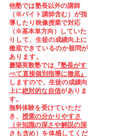
他塾では塾長以外の講師
（※バイト講師含む）が指
導したり映像授業で対応
（※基本単方向）していた
りして、生徒の成績向上に
徹底できているのか疑問が
あります。
慶陽英数塾では
『塾長がす
べて直接個別指導に徹底』
しますので、生徒の成績向
上に
絶対的な自信
がありま
す。
無料体験を受けていただ
き、
授業の分かりやすさ
（※知識の深さや解説の深
さも含め）を体感してくだ