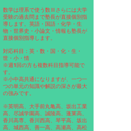
数学は理系で使う数Ⅲさらには大学
受験の過去問まで塾長が直接個別指
導します。英語・国語・化学・生
物・世界史・小論文・情報も塾長が
直接個別指導します。
対応科目：英・数・国・化・生・
世・小・情
※週1回の方も複数科目指導可能で
す。
​※小中高共通になりますが
、一つ一
つの単元の知識や解説の深さが最大
の強みです。
※英明高、大手前丸亀高、坂出工業
高、尽誠学園高、誠陵高、蓬莱高、
香川高専、香川西高、琴平高、
坂出
高、城西高、善一高、高瀬高、高松