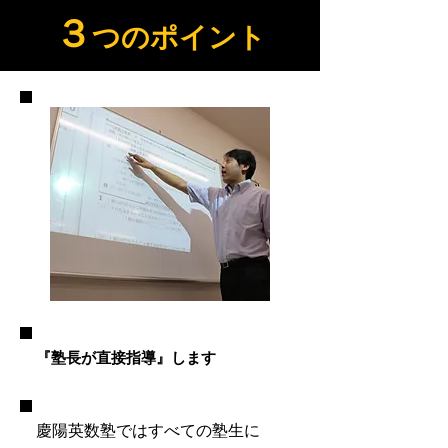
３
つのポイント
『塾長が直接指導』します
慶陽英数塾ではすべての塾生に